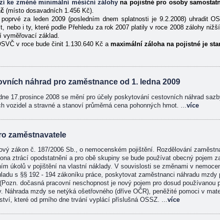
ází ke změně
minimální měsíční zálohy
na pojistné pro osoby samostat
č
(místo dosavadních 1.456 Kč).
poprvé za leden 2009 (posledním dnem splatnosti je 9.2.2008) uhradit OS
 nebo i ty, které podle Přehledu za rok 2007 platily v roce 2008 zálohy nižš
í vyměřovací základ.
SVČ v roce bude činit 1.130.640 Kč a
maximální záloha na pojistné je st
ovních náhrad pro zaměstnance od 1. ledna 2009
dne 17.prosince 2008 se mění pro účely poskytování cestovních náhrad sazb
ch vozidel a stravné a stanoví průměrná cena pohonných hmot. ...
více
pro zaměstnavatele
nový zákon č. 187/2006 Sb., o nemocenském pojištění. Rozdělování zaměstna
kona ztrácí opodstatnění a pro obě skupiny se bude používat obecný pojem 
ním úkolů v pojištění na vlastní náklady. V souvislosti se změnami v nemoce
uladu s §§ 192 - 194 zákoníku práce, poskytovat zaměstnanci náhradu mzdy 
 (Pozn. dočasná pracovní neschopnost je nový pojem pro dosud používanou 
y. Náhrada mzdy se netýká ošetřovného (dříve OČR), peněžité pomoci v mate
tví, které od prního dne trvání vyplácí příslušná OSSZ. ...
více