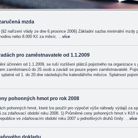
a zaručená mzda
(§2 nařízení vlády ze dne 6.prosince 2006) Základní sazba minimální mzdy 
hodinu nebo 8.000 Kč za měsíc. ...
více
radách pro zaměstnavatele od 1.1.2009
ní účinném od 1.1.2009, se ruší rozlišení plátců pojistného na organizace
tem zaměstnanců do 25 osob a zavádí se pouze pojem zaměstnavatelé. Poji
 splatné od 1. do 20.dne následujícího kalendářního měsíce. Splatnost pojist
ceny pohonných hmot pro rok 2008
ch pohonných hmot, které lze použít pro výpočet výše náhrady výdajů za s
ů za zdaňovací období roku 2008. 1) Průměrné ceny pohonných hmot v Kč/l v
republice ve zdaňovacím období roku 2007 u jednotlivých druhů činily: ...
více
i daňového dokladu