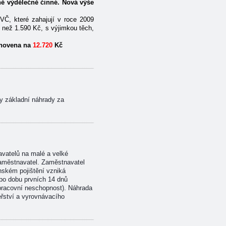
ně výdělečně činné. Nová výše
VČ, které zahajují v roce 2009
í než 1.590 Kč, s výjimkou těch,
anovena na
12.720
Kč
y základní náhrady za
vatelů na malé a velké
zaměstnavatel. Zaměstnavatel
nském pojištění vzniká
po dobu prvních 14 dnů
pracovní neschopnost). Náhrada
řství a vyrovnávacího