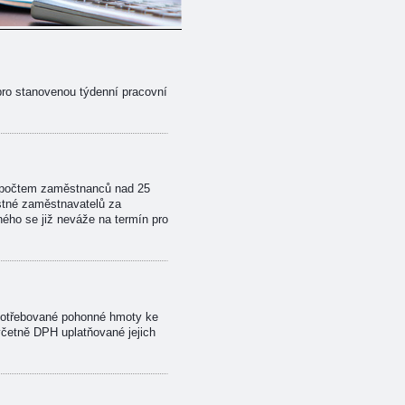
pro stanovenou týdenní pracovní
 s počtem zaměstnanců nad 25
stné zaměstnavatelů za
ného se již neváže na termín pro
potřebované pohonné hmoty ke
četně DPH uplatňované jejich