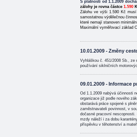
S platností od 1.1.2009 doch
zálohy je rovna částce
1.590
K
Zálohu ve výši 1.590 Kč musí 
samostatnou výdělečnou činnost,
které nemají stanoven minimáln
Maximální vyměřovací základ O
10.01.2009 - Změny cest
Vyhláškou č. 451/2008 Sb., ze 
používání siklničních motorový
09.01.2009 - Informace 
Od 1.1.2009 nabývá účinnosti 
organizace již podle nového zá
obstarává práce spojené s plně
zaměstnavateli povinnost, v so
dočasné pracovní nescopnosti.
mzdy náleží i za dobu karantén
příspěvku v těhotenství a mateřs