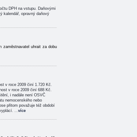
dpočtu DPH na vstupu. Daňovými
ý kalendář, opravný daňový
n zaměstnavatel uhrait za dobu
st v roce 2009 činí 1.720 Kč.
ost v roce 2009 činí 688 Kč.
štění, i nadále není OSVČ
platu nemocenského nebo
se přitom považuje též období
plácí. ...
více