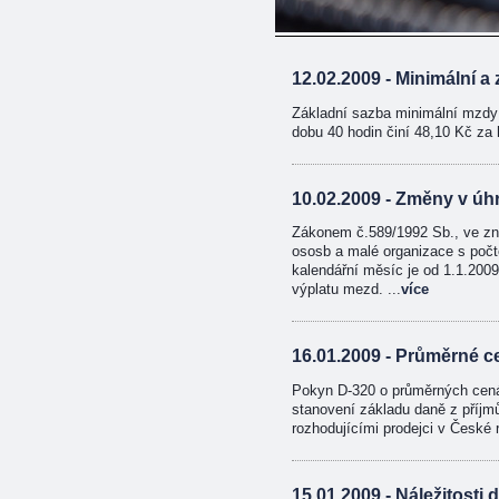
12.02.2009 - Minimální 
Základní sazba minimální mzdy 
dobu 40 hodin činí 48,10 Kč za 
10.02.2009 - Změny v úh
Zákonem č.589/1992 Sb., ve zně
ososb a malé organizace s poč
kalendářní měsíc je od 1.1.2009
výplatu mezd. ...
více
16.01.2009 - Průměrné 
Pokyn D-320 o průměrných cená
stanovení základu daně z příjm
rozhodujícími prodejci v České 
15.01.2009 - Náležitost