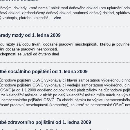
aňovými doklady, které nemají náležitosti daňového dokladu pro uplatnění o
ňový doklad, zjednodušený daňový doklad, souhrnný daňový doklad, splátkov
vrubopis, platební kalendář. ...
více
hrady mzdy od 1. ledna 2009
du mzdy za dobu trvání dočasné pracovní neschopnosti, kterou je povinne
vání dočasné pracovní neshopnosti.
chopnosti se uvádí od čtvtého dne!
tbě sociálního pojištění od 1. ledna 2009
 důchodové pojištění OSVČ vykonávající hlavní samostatnou výdělečnou činno
 důchodové pojištění OSVČ vykonávající vedlejší samostatnou výdělečnou činn
OSVČ je od 1.1.2009 odděleno od povinnosti platit zálohy na důchodové poji
tné za kalendářní měsíce, v nichž po celý kalendářní měsíc měla nárok na vý
 z nemocenského pojištění OSVČ. Za období nároku na výplatu nemocenského
časné pracovní neschopnosti (karantény), za které se nemocenské OSVČ nevy
tbě zdravotního pojištění od 1. ledna 2009