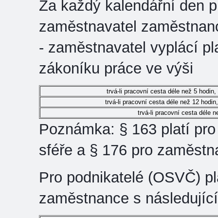
Za každý kalendářní den p
zaměstnavatel zaměstnanci 
- zaměstnavatel vyplácí pl
zákoníku práce ve výši
trvá-li pracovní cesta déle než 5 hodin
trvá-li pracovní cesta déle než 12 hodin
trvá-li pracovní cesta déle n
Poznámka: § 163 platí pr
sféře a § 176 pro zaměstn
Pro podnikatelé (OSVČ) pla
zaměstnance s následující