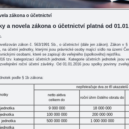
vela zákona o účetnictví
ky a novela zákona o účetnictví platná od 01.01
.
elizován zákon č. 563/1991 Sb., o účetnictví (dále jen zákon). Zákon v § 
, na účetní jednotky, kterými jsou právnické osoby mající sídlo na území Č
ávnickými osobami, které se zapisují do veřejného (spolkového) rejstříku.
6 tzv. kategorizaci účetních jednotek. Kategorie účetních jednotek jsou ve
 zveřejnění roční účetní závěrky. Od 01.01.2016 jsou spolky povinny zveřej
ednotek podle § 1b zákona:
nepřekračuje dva ze tří ukazatelů
dnotky
netto aktiva
roční úhrn čistého obratu do
celkem do
 jednotka
9 000 000
18 000 000
jednotka
100 000 000
200 000 000
í jednotka
500 000 000
1 000 000 000
 jednotka