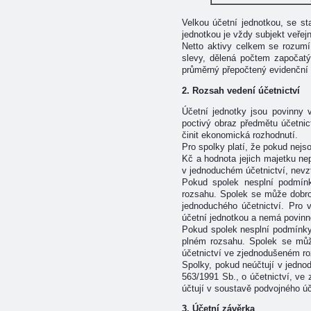
Velkou účetní jednotkou, se sta
jednotkou je vždy subjekt veřej
Netto aktivy celkem se rozumí
slevy, dělená počtem započat
průměrný přepočtený evidenční
2. Rozsah vedení účetnictví
Účetní jednotky jsou povinny 
poctivý obraz předmětu účetnict
činit ekonomická rozhodnutí.
Pro spolky platí, že pokud nejs
Kč a hodnota jejich majetku ne
v jednoduchém účetnictví, nevz
Pokud spolek nesplní podmínk
rozsahu. Spolek se může dobro
jednoduchého účetnictví. Pro 
účetní jednotkou a nemá povinn
Pokud spolek nesplní podmínky 
plném rozsahu. Spolek se může
účetnictví ve zjednodušeném ro
Spolky, pokud neúčtují v jedno
563/1991 Sb., o účetnictví, ve 
účtují v soustavě podvojného úč
3. Účetní závěrka