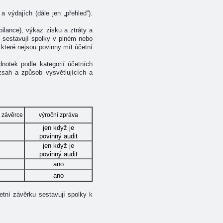
 výdajích (dále jen „přehled“).
bilance), výkaz zisku a ztráty a
u sestavují spolky v plném nebo
které nejsou povinny mít účetní
dnotek podle kategorií účetních
sah a způsob vysvětlujících a
í závěrce
výroční zpráva
jen když je
povinný audit
jen když je
povinný audit
ano
ano
etní závěrku sestavují spolky k