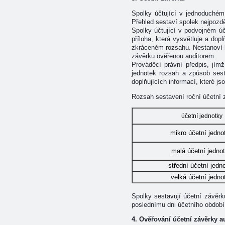
Spolky účtující v jednoduchém 
Přehled sestaví spolek nejpozd
Spolky účtující v podvojném úče
příloha, která vysvětluje a do
zkráceném rozsahu. Nestanoví-l
závěrku ověřenou auditorem.
Prováděcí právní předpis, jímž
jednotek rozsah a způsob ses
doplňujících informací, které js
Rozsah sestavení roční účetní z
účetní jednotky
mikro účetní jedno
malá účetní jedno
střední účetní jedn
velká účetní jedno
Spolky sestavují účetní závěrk
poslednímu dni účetního období
4. Ověřování účetní závěrky 