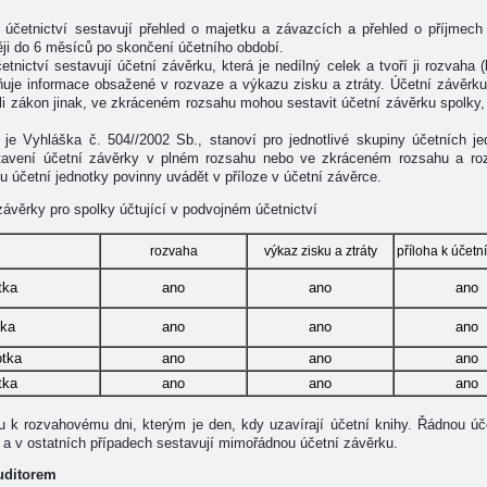
účetnictví sestavují přehled o majetku a závazcích a přehled o příjmech a
ěji do 6 měsíců po skončení účetního období.
tnictví sestavují účetní závěrku, která je nedílný celek a tvoří ji rozvaha (
plňuje informace obsažené v rozvaze a výkazu zisku a ztráty. Účetní závěrk
i zákon jinak, ve zkráceném rozsahu mohou sestavit účetní závěrku spolky, 
 je Vyhláška č. 504//2002 Sb., stanoví pro jednotlivé skupiny účetních je
tavení účetní závěrky v plném rozsahu nebo ve zkráceném rozsahu a roz
ou účetní jednotky povinny uvádět v příloze v účetní závěrce.
ávěrky pro spolky účtující v podvojném účetnictví
rozvaha
výkaz zisku a ztráty
příloha k účetn
tka
ano
ano
ano
tka
ano
ano
ano
otka
ano
ano
ano
tka
ano
ano
ano
u k rozvahovému dni, kterým je den, kdy uzavírají účetní knihy. Řádnou úč
 a v ostatních případech sestavují mimořádnou účetní závěrku.
auditorem