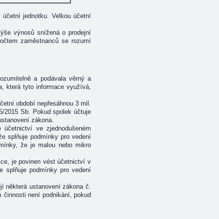
í účetní jednotku. Velkou účetní
výše výnosů snížená o prodejní
 počtem zaměstnanců se rozumí
rozumitelně a podávala věrný a
a, která tyto informace využívá,
účetní období nepřesáhnou 3 mil.
35/2015 Sb. Pokud spolek účtuje
 ustanovení zákona.
e účetnictví ve zjednodušeném
že splňuje podmínky pro vedení
dmínky, že je malou nebo mikro
e, je povinen vést účetnictví v
že splňuje podmínky pro vedení
jí některá ustanovení zákona č.
m činnosti není podnikání, pokud