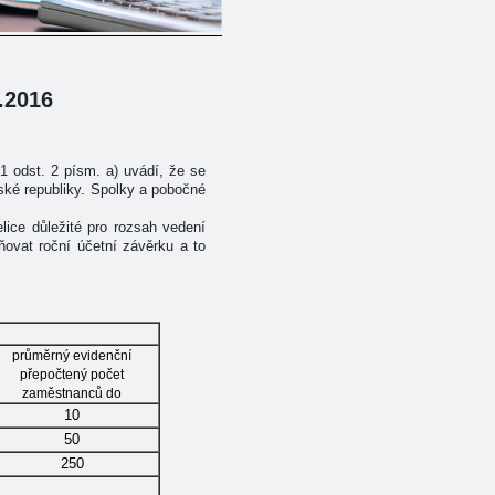
.2016
1 odst. 2 písm. a) uvádí, že se
eské republiky. Spolky a pobočné
lice důležité pro rozsah vedení
ňovat roční účetní závěrku a to
průměrný evidenční
přepočtený počet
zaměstnanců do
10
50
250