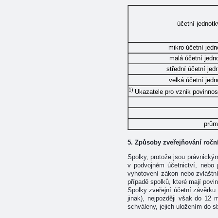
účetní jednotk
mikro účetní jedn
malá účetní jedn
střední účetní jed
velká účetní jedn
1)
Ukazatele pro vznik povinnos
prům
5. Způsoby zveřejňování roční
Spolky, protože jsou právnickým
v podvojném účetnictví, nebo p
vyhotovení zákon nebo zvláštní 
případě spolků, které mají povi
Spolky zveřejní účetní závěrku 
jinak), nejpozději však do 12
schváleny, jejich uložením do sbí