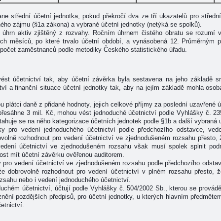
ne střední účetní jednotka, pokud překročí dva ze tří ukazatelů pro středn
ného zájmu (§1a zákona) a vybrané účetní jednotky (netýká se spolků).
 úhrn aktiv zjištěný z rozvahy. Ročním úhrnem čistého obratu se rozumí 
ých měsíců, po které trvalo účetní období, a vynásobená 12. Průměrným
 počet zaměstnanců podle metodiky Českého statistického úřadu.
vést účetnictví tak, aby účetní závěrka byla sestavena na jeho základě s
ví a finanční situace účetní jednotky tak, aby na jejím základě mohla osob
ou plátci daně z přidané hodnoty, jejich celkové příjmy za poslední uzavřené 
přesáhne 3 mil. Kč, mohou vést jednoduché účetnictví podle Vyhlášky č. 2
tahuje se na něho kategorizace účetních jednotek podle §1b a další vybraná
y pro vedení jednoduchého účetnictví podle předchozího odstavce, ved
volně rozhodnout pro vedení účetnictví ve zjednodušeném rozsahu přesto, 
vedení účetnictví ve zjednodušeném rozsahu však musí spolek splnit po
ost mít účetní závěrku ověřenou auditorem.
pro vedení účetnictví ve zjednodušeném rozsahu podle předchozího odstavc
 dobrovolně rozhodnout pro vedení účetnictví v plném rozsahu přesto, 
zsahu nebo i vedení jednoduchého účetnictví.
duchém účetnictví, účtují podle Vyhlášky č. 504/2002 Sb., kterou se provádě
znění pozdějších předpisů, pro účetní jednotky, u kterých hlavním předměte
etnictví.