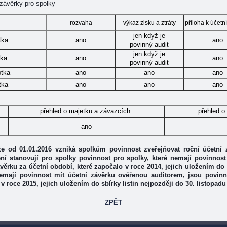
 závěrky pro spolky
rozvaha
výkaz zisku a ztráty
příloha k účetn
jen když je
tka
ano
ano
povinný audit
jen když je
tka
ano
ano
povinný audit
otka
ano
ano
ano
tka
ano
ano
ano
přehled o majetku a závazcích
přehled o
ano
e od 01.01.2016 vzniká spolkům povinnost zveřejňovat roční účetní zá
ní stanovují pro spolky povinnost pro spolky, které nemají povinnost
ávěrku za účetní období, které započalo v roce 2014, jejich uložením do s
nemají povinnost mít účetní závěrku ověřenou auditorem, jsou povinny
v roce 2015, jejich uložením do sbírky listin nejpozději do 30. listopadu
ZPĚT