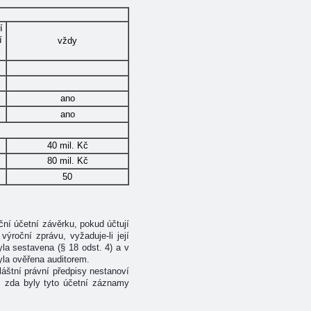
í
í
vždy
ano
ano
40 mil. Kč
80 mil. Kč
50
ční účetní závěrku, pokud účtují
ýroční zprávu, vyžaduje-li její
yla sestavena (§ 18 odst. 4) a v
yla ověřena auditorem.
láštní právní předpisy nestanoví
, zda byly tyto účetní záznamy