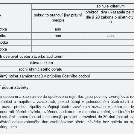
splňuje kriterium
překročí dva ukazatele ze tř
y
pokud to stanoví jiný právní
dle § 20 zákona o účetnictv
předpis
1)
otka
ano
otka
ano
ano
notka
otka
ti ověřovat účetní závěrku auditorem
aktiva celkem
roční úhrn čistého obratu
ěrný počet zaměstnanců v průběhu účetního období
 účetní závěrky
i osobami a zapisují se do spolkového rejstříku, jsou povinny zveřejňovat ro
řehled o majetku a závazcích, pokud účtují v jednoduchém účetnictví) a v
právní předpis. Spolky zveřejňují účetní závěrku v rozsahu, v jakém jimi b
nnost mít účetní závěrku ověřenou auditorem, v rozsahu a znění, ve kterém b
i výroční zprávu (pokud ji sestavují) po jejich schválení do 30 dnů (pokud zv
 měsíců od rozvahového dne zveřejňované účetní závěrky bez ohledu na to
rky listin.