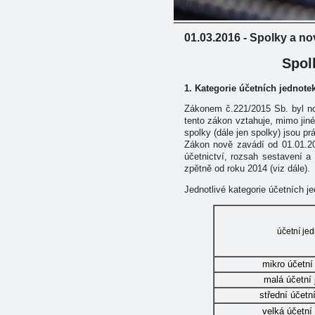
01.03.2016 - Spolky a no
Spol
1. Kategorie účetních jednotek
Zákonem č.221/2015 Sb. byl nov
tento zákon vztahuje, mimo jiné
spolky (dále jen spolky) jsou pr
Zákon nově zavádí od 01.01.201
účetnictví, rozsah sestavení a
zpětně od roku 2014 (viz dále).
Jednotlivé kategorie účetních j
účetní je
mikro účetní
malá účetní 
střední účetn
velká účetní