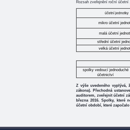
Rozsah zveřejnění roční účetní
účetní jednotky
mikro účetní jedno
malá účetní jedno
střední účetní jedn
velká účetní jedno
spolky vedoucí jednoduché
účetnictví
Z výše uvedeného vyplývá, ž
zákona). Přechodná ustanove
auditorem, zveřejnit účetní z
března 2016. Spolky, které 
účetní období, které započalo 