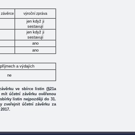
í závěrce
výroční zpráva
jen když ji
sestavují
jen když ji
sestavují
ano
ano
 příjmech a výdajích
ne
věrku ve sbírce listin (§21a
 mít účetní závěrku ověřenou
bírky listin nejpozději do 31.
 zveřejnit účetní závěrku za
 2017.