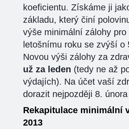
koeficientu. Získáme ji j
základu, který činí polov
výše minimální zálohy pro
letošnímu roku se zvýší o
Novou výši zálohy za zdrav
už za leden
(tedy ne až p
výdajích). Na účet vaší zd
dorazit nejpozději 8. únor
Rekapitulace minimální v
2013