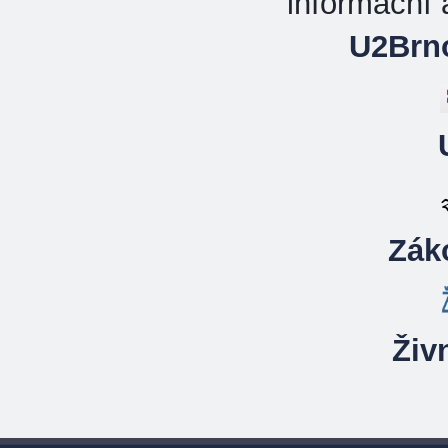
informační
U2Brno
Zák
Živ