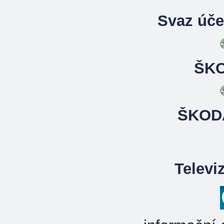
Svaz úč
ŠK
ŠKOD
Televi