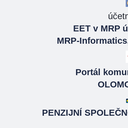
účet
EET v MRP ú
MRP-Informatics, 
Portál komu
OLOMO
PENZIJNÍ SPOLEČ