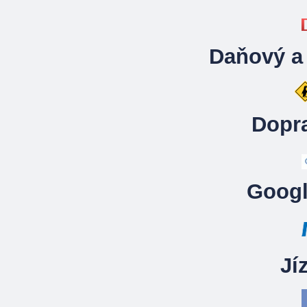
Daňový a
Dopr
Googl
Jí